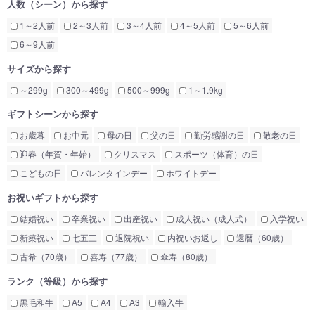
人数（シーン）から探す
1～2人前
2～3人前
3～4人前
4～5人前
5～6人前
6～9人前
サイズから探す
～299g
300～499g
500～999g
1～1.9kg
ギフトシーンから探す
お歳暮
お中元
母の日
父の日
勤労感謝の日
敬老の日
迎春（年賀・年始）
クリスマス
スポーツ（体育）の日
こどもの日
バレンタインデー
ホワイトデー
お祝いギフトから探す
結婚祝い
卒業祝い
出産祝い
成人祝い（成人式）
入学祝い
新築祝い
七五三
退院祝い
内祝いお返し
還暦（60歳）
古希（70歳）
喜寿（77歳）
傘寿（80歳）
ランク（等級）から探す
黒毛和牛
A5
A4
A3
輸入牛