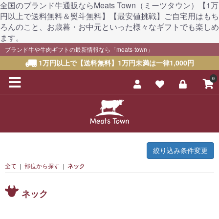
全国のブランド牛通販ならMeats Town（ミーツタウン）【1万
円以上で送料無料＆熨斗無料】【最安値挑戦】ご自宅用はもち
ろんのこと、お歳暮・お中元といった様々なギフトでも楽しめ
ます。
ブランド牛や牛肉ギフトの最新情報なら「meats-town」
1万円以上で【送料無料】1万円未満は一律1,000円
0
絞り込み条件変更
全て
|
部位から探す
|
ネック
ネック