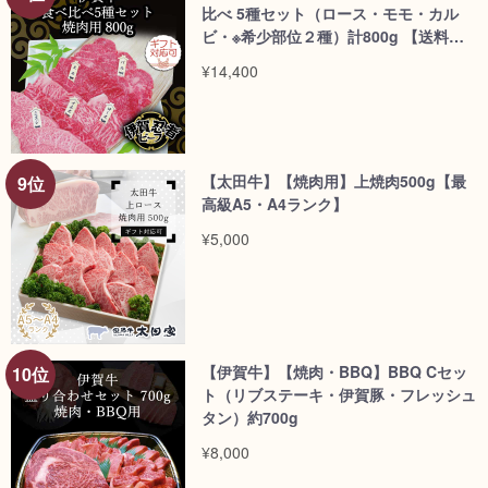
比べ 5種セット（ロース・モモ・カル
ビ・※希少部位２種）計800g 【送料無
料】/dt>
¥14,400
【太田牛】【焼肉用】上焼肉500g【最
高級A5・A4ランク】
¥5,000
【伊賀牛】【焼肉・BBQ】BBQ Cセッ
ト（リブステーキ・伊賀豚・フレッシュ
タン）約700g
¥8,000