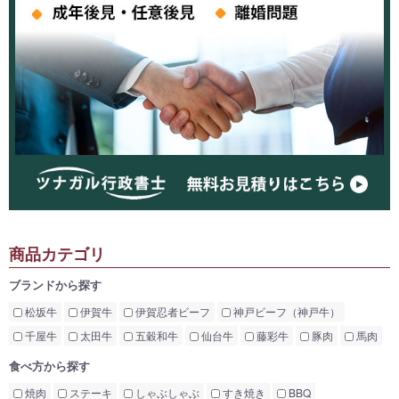
商品カテゴリ
ブランドから探す
松坂牛
伊賀牛
伊賀忍者ビーフ
神戸ビーフ（神戸牛）
千屋牛
太田牛
五穀和牛
仙台牛
藤彩牛
豚肉
馬肉
食べ方から探す
焼肉
ステーキ
しゃぶしゃぶ
すき焼き
BBQ