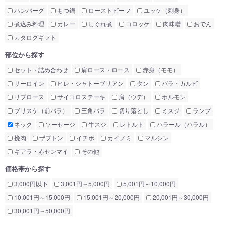
ハンバーグ
もつ鍋
ローストビーフ
ユッケ（刺身）
煮込み料理
カレー
しぐれ煮
コロッケ
肉味噌
おでん
カタログギフト
部位から探す
セット・詰め合わせ
肩ロース・ロース
赤身（モモ）
サーロイン
ヒレ・シャトーブリアン
タン
バラ・カルビ
リブロース
サイコロステーキ
肩（ウデ）
ホルモン
ブリスケ（前バラ）
三角バラ
切り落とし
ミスジ
ランプ
ネック
ソーセージ
牛スジ
レトルト
ハラール（ハラル）
挽肉
ザブトン
イチボ
カイノミ
マルシン
ギアラ・赤センマイ
その他
価格帯から探す
3,000円以下
3,001円～5,000円
5,001円～10,000円
10,001円～15,000円
15,001円～20,000円
20,001円～30,000円
30,001円～50,000円