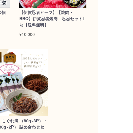
0個
【伊賀忍者ビーフ】【焼肉・
BBQ】伊賀忍者焼肉 忍忍セット1
㎏【送料無料】
¥10,000
しぐれ煮 （80g×3P）・
80g×2P） 詰め合わせセ