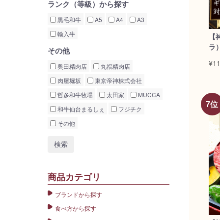
ランク（等級）から探す
黒毛和牛
A5
A4
A3
輸入牛
【
ラ）
その他
¥11
奥田精肉店
丸福精肉店
肉屋堀坂
東京帝神株式会社
哲多和牛牧場
太田家
MUCCA
和牛仙台まるしぇ
フジチク
その他
商品カテゴリ
ブランドから探す
食べ方から探す