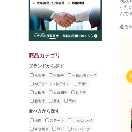
病気
った
ムで
送る
商品カテゴリ
ブランドから探す
松坂牛
伊賀牛
伊賀忍者ビーフ
神戸ビーフ（神戸牛）
千屋牛
太田牛
五穀和牛
仙台牛
藤彩牛
豚肉
馬肉
食べ方から探す
焼肉
ステーキ
しゃぶしゃぶ
すき焼き
BBQ
ハンバーグ