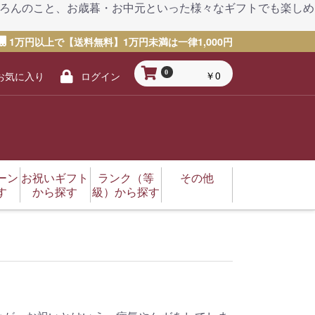
もちろんのこと、お歳暮・お中元といった様々なギフトでも楽しめ
1万円以上で【送料無料】1万円未満は一律1,000円
￥0
0
お気に入り
ログイン
ーン
お祝いギフト
ランク（等
その他
す
から探す
級）から探す
謝の日
日
年賀・年始）
マス
ツ（体育）の日
の日
タインデー
トデー
結婚祝い
卒業祝い
出産祝い
成人祝い（成人式）
入学祝い
新築祝い
七五三
退院祝い
内祝いお返し
還暦（60歳）
古希（70歳）
喜寿（77歳）
傘寿（80歳）
黒毛和牛
A5
A4
A3
輸入牛
奥田精肉店
丸福精肉店
肉屋堀坂
東京帝神株式会社
哲多和牛牧場
太田家
MUCCA
和牛仙台まるしぇ
フジチク
その他