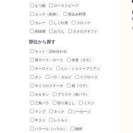
もつ鍋
ローストビーフ
ユッケ（刺身）
煮込み料理
カレー
しぐれ煮
コロッケ
肉味噌
おでん
カタログギフト
部位から探す
セット・詰め合わせ
肩ロース・ロース
赤身（モモ）
サーロイン
ヒレ・シャトーブリアン
タン
バラ・カルビ
リブロース
サイコロステーキ
肩（ウデ）
ホルモン
ブリスケ（前バラ）
三角バラ
切り落とし
ミスジ
ランプ
ネック
ソーセージ
牛スジ
レトルト
ハラール（ハラル）
挽肉