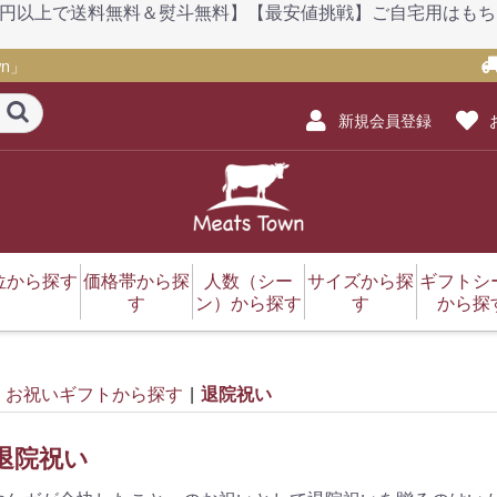
）【1万円以上で送料無料＆熨斗無料】【最安値挑戦】ご自宅用は
n」
新規会員登録
位から探す
価格帯から探
人数（シー
サイズから探
ギフトシ
す
ン）から探す
す
から探
セット・詰め合わせ
肩ロース・ロース
赤身（モモ）
サーロイン
ヒレ・シャトーブリア
タン
バラ・カルビ
リブロース
サイコロステーキ
肩（ウデ）
ホルモン
ブリスケ（前バラ）
三角バラ
切り落とし
ミスジ
ランプ
ネック
ソーセージ
牛スジ
レトルト
ハラール（ハラル）
挽肉
ザブトン
イチボ
カイノミ
マルシン
ギアラ・赤センマイ
その他
3,000円以下
3,001円～5,000円
5,001円～10,000円
10,001円～15,000円
15,001円～20,000円
20,001円～30,000円
30,001円～50,000円
1～2人前
2～3人前
3～4人前
4～5人前
5～6人前
6～9人前
～299g
300～499g
500～999g
1～1.9kg
お歳暮
お中元
母の日
父の日
勤労感
敬老の
迎春（
クリス
スポー
こども
バレン
ホワイ
ン
お祝いギフトから探す
|
退院祝い
退院祝い