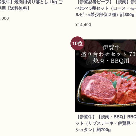
松阪牛】焼肉用切り落とし 1kg ご
【伊賀忍者ビーフ】【焼肉】伊
宅用【送料無料】
べ比べ 5種セット（ロース・モ
ルビ・※希少部位２種）計800g
,000
料無料】/dt>
¥14,400
【伊賀牛】【焼肉・BBQ】BBQ
ット（リブステーキ・伊賀豚・
シュタン）約700g