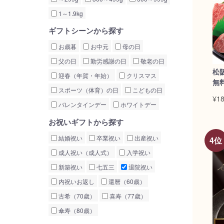
1～1.9kg
ギフトシーンから探す
お歳暮
お中元
母の日
父の日
勤労感謝の日
敬老の日
松
迎春（年賀・年始）
クリスマス
無
スポーツ（体育）の日
こどもの日
¥18
バレンタインデー
ホワイトデー
お祝いギフトから探す
結婚祝い
卒業祝い
出産祝い
成人祝い（成人式）
入学祝い
新築祝い
七五三
退院祝い
内祝いお返し
還暦（60歳）
古希（70歳）
喜寿（77歳）
傘寿（80歳）