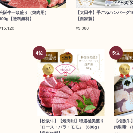
松阪牛一頭盛り（焼肉用）
【太田牛】手ごねハンバーグ1
800g【送料無料】
【自家製】
¥15,120
¥3,080
【松阪牛】【焼肉用】特選極美盛り
【松阪牛】
「ロース・バラ・モモ」（600g）
肉味噌 （