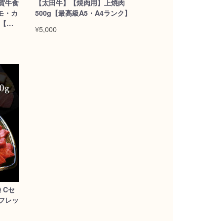
賀牛食
【太田牛】【焼肉用】上焼肉
モ・カ
500g【最高級A5・A4ランク】
 【送
¥5,000
 Cセ
フレッ