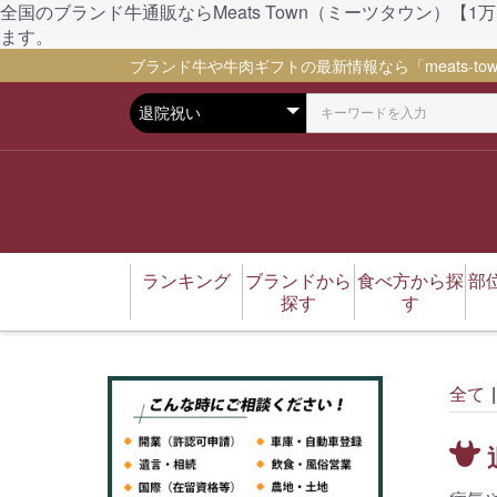
全国のブランド牛通販ならMeats Town（ミーツタウン
ます。
ブランド牛や牛肉ギフトの最新情報なら「meats-tow
ランキング
ブランドから
食べ方から探
部
探す
す
松坂牛
伊賀牛
伊賀忍者ビーフ
神戸ビーフ（神戸牛）
千屋牛
太田牛
五穀和牛
仙台牛
藤彩牛
豚肉
馬肉
焼肉
ステーキ
しゃぶしゃぶ
すき焼き
BBQ
ハンバーグ
もつ鍋
ローストビーフ
ユッケ（刺身）
煮込み料理
カレー
しぐれ煮
コロッケ
肉味噌
おでん
カタログギフト
全て
|