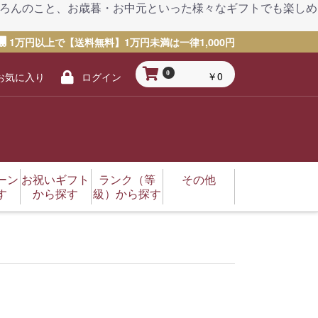
もちろんのこと、お歳暮・お中元といった様々なギフトでも楽しめ
1万円以上で【送料無料】1万円未満は一律1,000円
￥0
0
お気に入り
ログイン
ーン
お祝いギフト
ランク（等
その他
す
から探す
級）から探す
謝の日
日
年賀・年始）
マス
ツ（体育）の日
の日
タインデー
トデー
結婚祝い
卒業祝い
出産祝い
成人祝い（成人式）
入学祝い
新築祝い
七五三
退院祝い
内祝いお返し
還暦（60歳）
古希（70歳）
喜寿（77歳）
傘寿（80歳）
黒毛和牛
A5
A4
A3
輸入牛
奥田精肉店
丸福精肉店
肉屋堀坂
東京帝神株式会社
哲多和牛牧場
太田家
MUCCA
和牛仙台まるしぇ
フジチク
その他