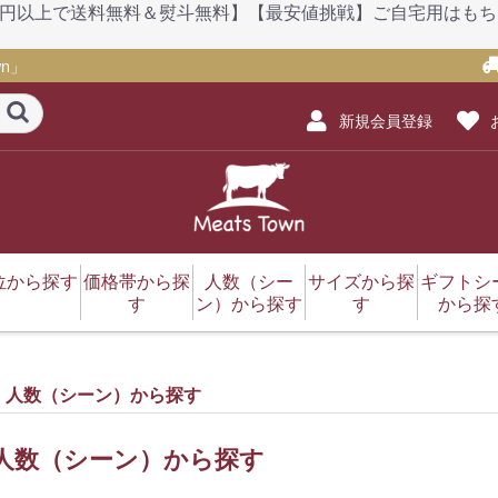
）【1万円以上で送料無料＆熨斗無料】【最安値挑戦】ご自宅用は
n」
新規会員登録
位から探す
価格帯から探
人数（シー
サイズから探
ギフトシ
す
ン）から探す
す
から探
セット・詰め合わせ
肩ロース・ロース
赤身（モモ）
サーロイン
ヒレ・シャトーブリア
タン
バラ・カルビ
リブロース
サイコロステーキ
肩（ウデ）
ホルモン
ブリスケ（前バラ）
三角バラ
切り落とし
ミスジ
ランプ
ネック
ソーセージ
牛スジ
レトルト
ハラール（ハラル）
挽肉
ザブトン
イチボ
カイノミ
マルシン
ギアラ・赤センマイ
その他
3,000円以下
3,001円～5,000円
5,001円～10,000円
10,001円～15,000円
15,001円～20,000円
20,001円～30,000円
30,001円～50,000円
1～2人前
2～3人前
3～4人前
4～5人前
5～6人前
6～9人前
～299g
300～499g
500～999g
1～1.9kg
お歳暮
お中元
母の日
父の日
勤労感
敬老の
迎春（
クリス
スポー
こども
バレン
ホワイ
ン
人数（シーン）から探す
人数（シーン）から探す