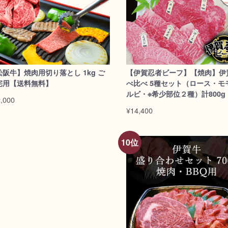
松阪牛】焼肉用切り落とし 1kg ご
【伊賀忍者ビーフ】【焼肉】伊
宅用【送料無料】
べ比べ 5種セット（ロース・モ
ルビ・※希少部位２種）計800g
,000
料無料】/dt>
¥14,400