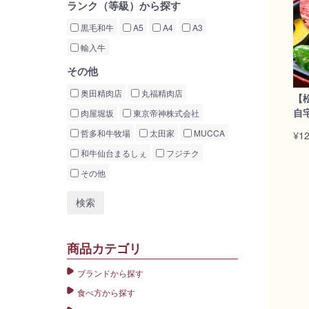
ランク（等級）から探す
黒毛和牛
A5
A4
A3
輸入牛
その他
奥田精肉店
丸福精肉店
【
自
肉屋堀坂
東京帝神株式会社
哲多和牛牧場
太田家
MUCCA
¥12
和牛仙台まるしぇ
フジチク
その他
商品カテゴリ
ブランドから探す
食べ方から探す