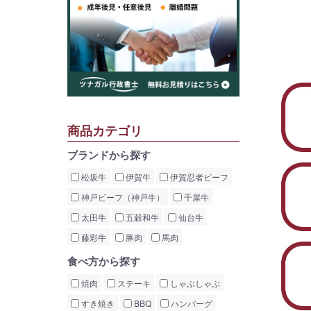
商品カテゴリ
ブランドから探す
松坂牛
伊賀牛
伊賀忍者ビーフ
神戸ビーフ（神戸牛）
千屋牛
太田牛
五穀和牛
仙台牛
藤彩牛
豚肉
馬肉
食べ方から探す
焼肉
ステーキ
しゃぶしゃぶ
すき焼き
BBQ
ハンバーグ