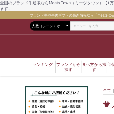
全国のブランド牛通販ならMeats Town（ミーツタウン
ます。
ブランド牛や牛肉ギフトの最新情報なら「meats-tow
ランキング
ブランドから
食べ方から探
部
探す
す
松坂牛
伊賀牛
伊賀忍者ビーフ
神戸ビーフ（神戸牛）
千屋牛
太田牛
五穀和牛
仙台牛
藤彩牛
豚肉
馬肉
焼肉
ステーキ
しゃぶしゃぶ
すき焼き
BBQ
ハンバーグ
もつ鍋
ローストビーフ
ユッケ（刺身）
煮込み料理
カレー
しぐれ煮
コロッケ
肉味噌
おでん
カタログギフト
全て
|