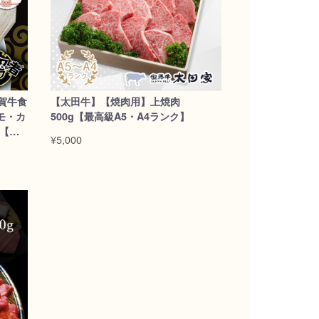
賀牛食
【太田牛】【焼肉用】上焼肉
モ・カ
500g【最高級A5・A4ランク】
 【送
¥5,000