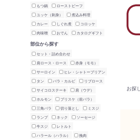
もつ鍋
ローストビーフ
ユッケ（刺身）
煮込み料理
カレー
しぐれ煮
コロッケ
肉味噌
おでん
カタログギフト
部位から探す
セット・詰め合わせ
肩ロース・ロース
赤身（モモ）
サーロイン
ヒレ・シャトーブリアン
タン
バラ・カルビ
リブロース
お探
サイコロステーキ
肩（ウデ）
ホルモン
ブリスケ（前バラ）
三角バラ
切り落とし
ミスジ
ランプ
ネック
ソーセージ
牛スジ
レトルト
ハラール（ハラル）
挽肉