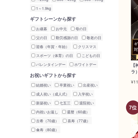
1～1.9kg
ギフトシーンから探す
お歳暮
お中元
母の日
父の日
勤労感謝の日
敬老の日
迎春（年賀・年始）
クリスマス
スポーツ（体育）の日
こどもの日
バレンタインデー
ホワイトデー
【
ラ）
お祝いギフトから探す
¥11
結婚祝い
卒業祝い
出産祝い
成人祝い（成人式）
入学祝い
新築祝い
七五三
退院祝い
内祝いお返し
還暦（60歳）
古希（70歳）
喜寿（77歳）
傘寿（80歳）