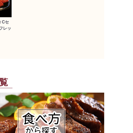
 Cセ
フレッ
覧