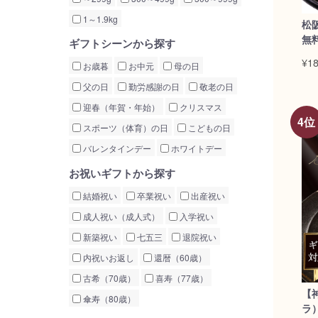
1～1.9kg
松
無
ギフトシーンから探す
¥18
お歳暮
お中元
母の日
父の日
勤労感謝の日
敬老の日
迎春（年賀・年始）
クリスマス
スポーツ（体育）の日
こどもの日
バレンタインデー
ホワイトデー
お祝いギフトから探す
結婚祝い
卒業祝い
出産祝い
成人祝い（成人式）
入学祝い
新築祝い
七五三
退院祝い
内祝いお返し
還暦（60歳）
古希（70歳）
喜寿（77歳）
【
傘寿（80歳）
ラ）