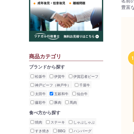
名前
豊富
商品カテゴリ
ブランドから探す
松坂牛
伊賀牛
伊賀忍者ビーフ
神戸ビーフ（神戸牛）
千屋牛
太田牛
五穀和牛
仙台牛
藤彩牛
豚肉
馬肉
食べ方から探す
焼肉
ステーキ
しゃぶしゃぶ
すき焼き
BBQ
ハンバーグ