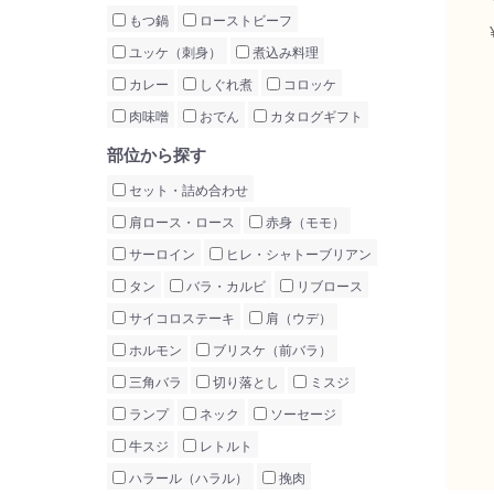
もつ鍋
ローストビーフ
ユッケ（刺身）
煮込み料理
カレー
しぐれ煮
コロッケ
肉味噌
おでん
カタログギフト
部位から探す
セット・詰め合わせ
肩ロース・ロース
赤身（モモ）
サーロイン
ヒレ・シャトーブリアン
タン
バラ・カルビ
リブロース
サイコロステーキ
肩（ウデ）
ホルモン
ブリスケ（前バラ）
三角バラ
切り落とし
ミスジ
ランプ
ネック
ソーセージ
牛スジ
レトルト
ハラール（ハラル）
挽肉