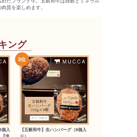
込めたブランド牛。五穀和牛は雑穀とミネラル
の肉質を楽しめます。
キング
8個入
【五穀和牛】生ハンバーグ（9個入
】【送
り）