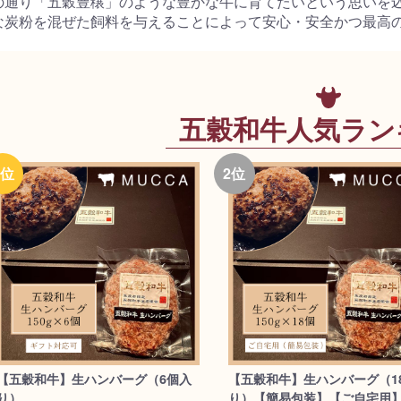
の通り「五穀豊穣」のような豊かな牛に育てたいという思いを
な炭粉を混ぜた飼料を与えることによって安心・安全かつ最高
五穀和牛人気ラン
【五穀和牛】生ハンバーグ（6個入
【五穀和牛】生ハンバーグ（1
り）
り）【簡易包装】【ご自宅用