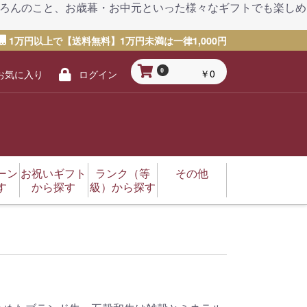
もちろんのこと、お歳暮・お中元といった様々なギフトでも楽しめ
1万円以上で【送料無料】1万円未満は一律1,000円
￥0
0
お気に入り
ログイン
ーン
お祝いギフト
ランク（等
その他
す
から探す
級）から探す
謝の日
日
年賀・年始）
マス
ツ（体育）の日
の日
タインデー
トデー
結婚祝い
卒業祝い
出産祝い
成人祝い（成人式）
入学祝い
新築祝い
七五三
退院祝い
内祝いお返し
還暦（60歳）
古希（70歳）
喜寿（77歳）
傘寿（80歳）
黒毛和牛
A5
A4
A3
輸入牛
奥田精肉店
丸福精肉店
肉屋堀坂
東京帝神株式会社
哲多和牛牧場
太田家
MUCCA
和牛仙台まるしぇ
フジチク
その他