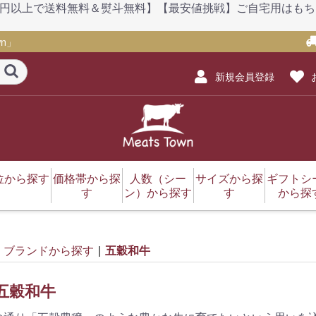
）【1万円以上で送料無料＆熨斗無料】【最安値挑戦】ご自宅用は
n」
新規会員登録
位から探す
価格帯から探
人数（シー
サイズから探
ギフトシ
す
ン）から探す
す
から探
セット・詰め合わせ
肩ロース・ロース
赤身（モモ）
サーロイン
ヒレ・シャトーブリア
タン
バラ・カルビ
リブロース
サイコロステーキ
肩（ウデ）
ホルモン
ブリスケ（前バラ）
三角バラ
切り落とし
ミスジ
ランプ
ネック
ソーセージ
牛スジ
レトルト
ハラール（ハラル）
挽肉
ザブトン
イチボ
カイノミ
マルシン
ギアラ・赤センマイ
その他
3,000円以下
3,001円～5,000円
5,001円～10,000円
10,001円～15,000円
15,001円～20,000円
20,001円～30,000円
30,001円～50,000円
1～2人前
2～3人前
3～4人前
4～5人前
5～6人前
6～9人前
～299g
300～499g
500～999g
1～1.9kg
お歳暮
お中元
母の日
父の日
勤労感
敬老の
迎春（
クリス
スポー
こども
バレン
ホワイ
ン
ブランドから探す
|
五穀和牛
五穀和牛