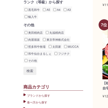
ランク（等級）から探す
¥11
黒毛和牛
A5
A4
A3
輸入牛
その他
奥田精肉店
丸福精肉店
肉屋堀坂
東京帝神株式会社
哲多和牛牧場
太田家
MUCCA
和牛仙台まるしぇ
フジチク
その他
【
商品カテゴリ
自
¥12
ブランドから探す
食べ方から探す