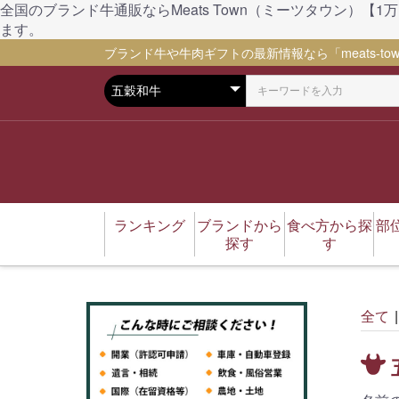
全国のブランド牛通販ならMeats Town（ミーツタウン
ます。
ブランド牛や牛肉ギフトの最新情報なら「meats-tow
ランキング
ブランドから
食べ方から探
部
探す
す
松坂牛
伊賀牛
伊賀忍者ビーフ
神戸ビーフ（神戸牛）
千屋牛
太田牛
五穀和牛
仙台牛
藤彩牛
豚肉
馬肉
焼肉
ステーキ
しゃぶしゃぶ
すき焼き
BBQ
ハンバーグ
もつ鍋
ローストビーフ
ユッケ（刺身）
煮込み料理
カレー
しぐれ煮
コロッケ
肉味噌
おでん
カタログギフト
全て
|