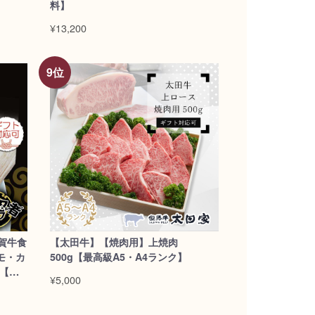
料】
¥13,200
賀牛食
【太田牛】【焼肉用】上焼肉
モ・カ
500g【最高級A5・A4ランク】
 【送
¥5,000