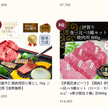
,900
¥7,760
松阪牛】焼肉用切り落とし 1kg ご
【伊賀忍者ビーフ】【焼肉】伊
宅用【送料無料】
べ比べ 5種セット（ロース・モ
ルビ・※希少部位２種）計800g
,000
料無料】/dt>
¥14,400