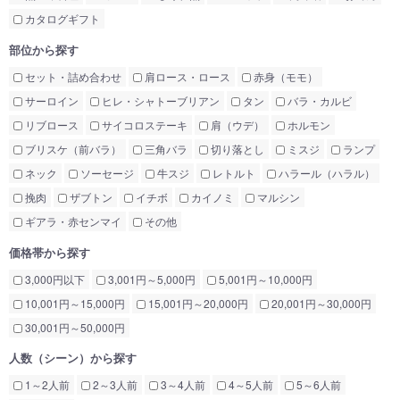
カタログギフト
部位から探す
セット・詰め合わせ
肩ロース・ロース
赤身（モモ）
サーロイン
ヒレ・シャトーブリアン
タン
バラ・カルビ
リブロース
サイコロステーキ
肩（ウデ）
ホルモン
ブリスケ（前バラ）
三角バラ
切り落とし
ミスジ
ランプ
ネック
ソーセージ
牛スジ
レトルト
ハラール（ハラル）
挽肉
ザブトン
イチボ
カイノミ
マルシン
ギアラ・赤センマイ
その他
価格帯から探す
3,000円以下
3,001円～5,000円
5,001円～10,000円
10,001円～15,000円
15,001円～20,000円
20,001円～30,000円
30,001円～50,000円
人数（シーン）から探す
1～2人前
2～3人前
3～4人前
4～5人前
5～6人前