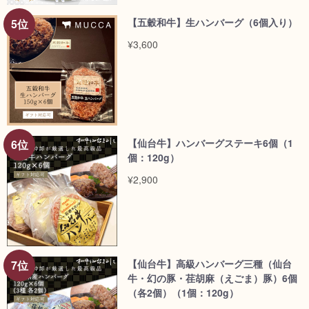
【五穀和牛】生ハンバーグ（6個入り）
¥3,600
【仙台牛】ハンバーグステーキ6個（1
個：120g）
¥2,900
【仙台牛】高級ハンバーグ三種（仙台
牛・幻の豚・荏胡麻（えごま）豚）6個
（各2個）（1個：120g）