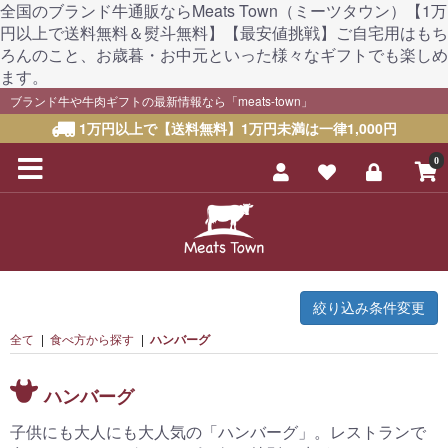
全国のブランド牛通販ならMeats Town（ミーツタウン）【1万
円以上で送料無料＆熨斗無料】【最安値挑戦】ご自宅用はもち
ろんのこと、お歳暮・お中元といった様々なギフトでも楽しめ
ます。
ブランド牛や牛肉ギフトの最新情報なら「meats-town」
1万円以上で【送料無料】1万円未満は一律1,000円
0
絞り込み条件変更
全て
|
食べ方から探す
|
ハンバーグ
ハンバーグ
子供にも大人にも大人気の「ハンバーグ」。レストランで