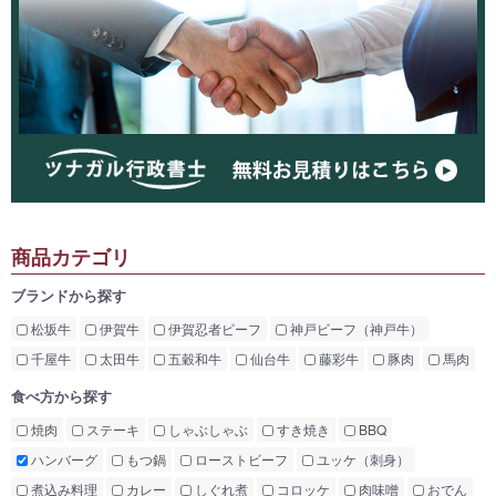
商品カテゴリ
ブランドから探す
松坂牛
伊賀牛
伊賀忍者ビーフ
神戸ビーフ（神戸牛）
千屋牛
太田牛
五穀和牛
仙台牛
藤彩牛
豚肉
馬肉
食べ方から探す
焼肉
ステーキ
しゃぶしゃぶ
すき焼き
BBQ
ハンバーグ
もつ鍋
ローストビーフ
ユッケ（刺身）
煮込み料理
カレー
しぐれ煮
コロッケ
肉味噌
おでん