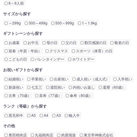
6～9人前
サイズから探す
～299g
300～499g
500～999g
1～1.9kg
ギフトシーンから探す
お歳暮
お中元
母の日
父の日
勤労感謝の日
敬老の日
迎春（年賀・年始）
クリスマス
スポーツ（体育）の日
こどもの日
バレンタインデー
ホワイトデー
お祝いギフトから探す
結婚祝い
卒業祝い
出産祝い
成人祝い（成人式）
入学祝い
新築祝い
七五三
退院祝い
内祝いお返し
還暦（60歳）
古希（70歳）
喜寿（77歳）
傘寿（80歳）
ランク（等級）から探す
黒毛和牛
A5
A4
A3
輸入牛
その他
奥田精肉店
丸福精肉店
肉屋堀坂
東京帝神株式会社