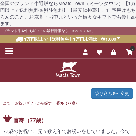
全国のブランド牛通販ならMeats Town（ミーツタウン）【1万
円以上で送料無料＆熨斗無料】【最安値挑戦】ご自宅用はもち
ろんのこと、お歳暮・お中元といった様々なギフトでも楽しめ
ます。
ブランド牛や牛肉ギフトの最新情報なら「meats-town」
1万円以上で【送料無料】1万円未満は一律1,000円
0
絞り込み条件変更
全て
|
お祝いギフトから探す
|
喜寿（77歳）
喜寿（77歳）
77歳のお祝い、元々数え年でお祝いをしていました。今で