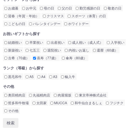
お歳暮
お中元
母の日
父の日
勤労感謝の日
敬老の日
迎春（年賀・年始）
クリスマス
スポーツ（体育）の日
こどもの日
バレンタインデー
ホワイトデー
お祝いギフトから探す
結婚祝い
卒業祝い
出産祝い
成人祝い（成人式）
入学祝い
新築祝い
七五三
退院祝い
内祝いお返し
還暦（60歳）
古希（70歳）
喜寿（77歳）
傘寿（80歳）
ランク（等級）から探す
黒毛和牛
A5
A4
A3
輸入牛
その他
奥田精肉店
丸福精肉店
肉屋堀坂
東京帝神株式会社
哲多和牛牧場
太田家
MUCCA
和牛仙台まるしぇ
フジチク
その他