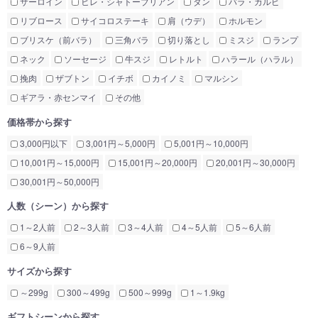
サーロイン
ヒレ・シャトーブリアン
タン
バラ・カルビ
リブロース
サイコロステーキ
肩（ウデ）
ホルモン
ブリスケ（前バラ）
三角バラ
切り落とし
ミスジ
ランプ
ネック
ソーセージ
牛スジ
レトルト
ハラール（ハラル）
挽肉
ザブトン
イチボ
カイノミ
マルシン
ギアラ・赤センマイ
その他
価格帯から探す
3,000円以下
3,001円～5,000円
5,001円～10,000円
10,001円～15,000円
15,001円～20,000円
20,001円～30,000円
30,001円～50,000円
人数（シーン）から探す
1～2人前
2～3人前
3～4人前
4～5人前
5～6人前
6～9人前
サイズから探す
～299g
300～499g
500～999g
1～1.9kg
ギフトシーンから探す