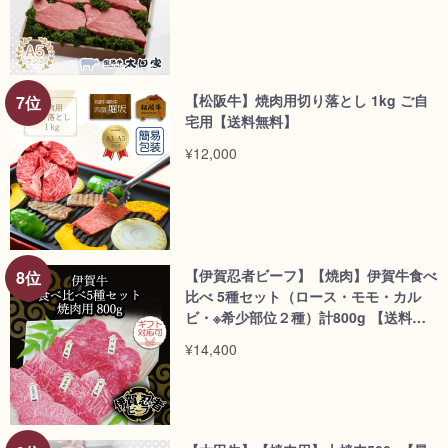
【松阪牛】焼肉用切り落とし 1kg ご自
宅用【送料無料】
¥12,000
【伊賀忍者ビーフ】【焼肉】伊賀牛食べ
比べ 5種セット（ロース・モモ・カル
ビ・※希少部位２種）計800g 【送料無
料】/dt>
¥14,400