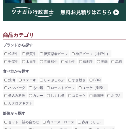
商品カテゴリ
ブランドから探す
松坂牛
伊賀牛
伊賀忍者ビーフ
神戸ビーフ（神戸牛）
千屋牛
太田牛
五穀和牛
仙台牛
藤彩牛
豚肉
馬肉
食べ方から探す
焼肉
ステーキ
しゃぶしゃぶ
すき焼き
BBQ
ハンバーグ
もつ鍋
ローストビーフ
ユッケ（刺身）
煮込み料理
カレー
しぐれ煮
コロッケ
肉味噌
おでん
カタログギフト
部位から探す
セット・詰め合わせ
肩ロース・ロース
赤身（モモ）