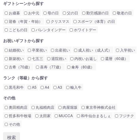
ギフトシーンから探す
お歳暮
お中元
母の日
父の日
勤労感謝の日
敬老の日
迎春（年賀・年始）
クリスマス
スポーツ（体育）の日
こどもの日
バレンタインデー
ホワイトデー
お祝いギフトから探す
結婚祝い
卒業祝い
出産祝い
成人祝い（成人式）
入学祝い
新築祝い
七五三
退院祝い
内祝いお返し
還暦（60歳）
古希（70歳）
喜寿（77歳）
傘寿（80歳）
ランク（等級）から探す
黒毛和牛
A5
A4
A3
輸入牛
その他
奥田精肉店
丸福精肉店
肉屋堀坂
東京帝神株式会社
哲多和牛牧場
太田家
MUCCA
和牛仙台まるしぇ
フジチク
その他