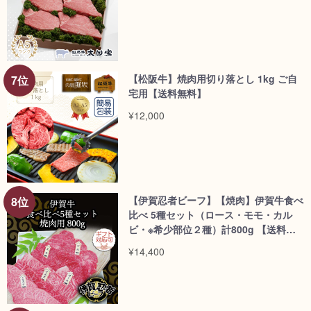
【松阪牛】焼肉用切り落とし 1kg ご自
宅用【送料無料】
¥12,000
【伊賀忍者ビーフ】【焼肉】伊賀牛食べ
比べ 5種セット（ロース・モモ・カル
ビ・※希少部位２種）計800g 【送料無
料】/dt>
¥14,400