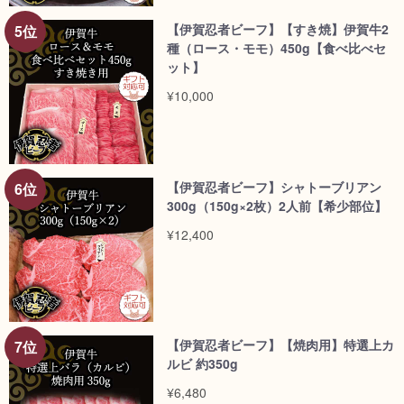
【伊賀忍者ビーフ】【すき焼】伊賀牛2
種（ロース・モモ）450g【食べ比べセ
ット】
¥10,000
【伊賀忍者ビーフ】シャトーブリアン
300g（150g×2枚）2人前【希少部位】
¥12,400
【伊賀忍者ビーフ】【焼肉用】特選上カ
ルビ 約350g
¥6,480