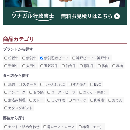
商品カテゴリ
ブランドから探す
松坂牛
伊賀牛
伊賀忍者ビーフ
神戸ビーフ（神戸牛）
千屋牛
太田牛
五穀和牛
仙台牛
藤彩牛
豚肉
馬肉
食べ方から探す
焼肉
ステーキ
しゃぶしゃぶ
すき焼き
BBQ
ハンバーグ
もつ鍋
ローストビーフ
ユッケ（刺身）
煮込み料理
カレー
しぐれ煮
コロッケ
肉味噌
おでん
カタログギフト
部位から探す
セット・詰め合わせ
肩ロース・ロース
赤身（モモ）