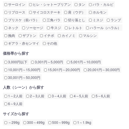
サーロイン
ヒレ・シャトーブリアン
タン
バラ・カルビ
リブロース
サイコロステーキ
肩（ウデ）
ホルモン
ブリスケ（前バラ）
三角バラ
切り落とし
ミスジ
ランプ
ネック
ソーセージ
牛スジ
レトルト
ハラール（ハラル）
挽肉
ザブトン
イチボ
カイノミ
マルシン
ギアラ・赤センマイ
その他
価格帯から探す
3,000円以下
3,001円～5,000円
5,001円～10,000円
10,001円～15,000円
15,001円～20,000円
20,001円～30,000円
30,001円～50,000円
人数（シーン）から探す
1～2人前
2～3人前
3～4人前
4～5人前
5～6人前
6～9人前
サイズから探す
～299g
300～499g
500～999g
1～1.9kg