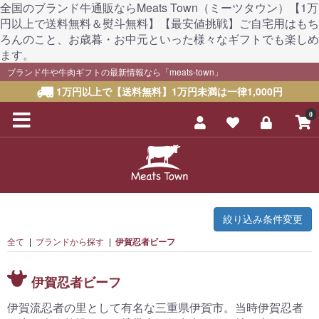
全国のブランド牛通販ならMeats Town（ミーツタウン）【1万
円以上で送料無料＆熨斗無料】【最安値挑戦】ご自宅用はもち
ろんのこと、お歳暮・お中元といった様々なギフトでも楽しめ
ます。
ブランド牛や牛肉ギフトの最新情報なら「meats-town」
1万円以上で【送料無料】1万円未満は一律1,000円
0
絞り込み条件変更
全て
|
ブランドから探す
|
伊賀忍者ビーフ
伊賀忍者ビーフ
伊賀流忍者の里として有名な三重県伊賀市。当時伊賀忍者