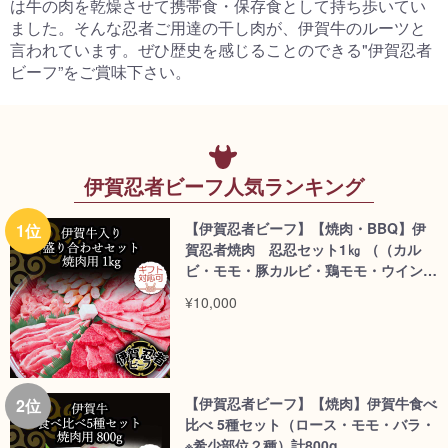
は牛の肉を乾燥させて携帯食・保存食として持ち歩いてい
ました。そんな忍者ご用達の干し肉が、伊賀牛のルーツと
言われています。ぜひ歴史を感じることのできる"伊賀忍者
ビーフ”をご賞味下さい。
伊賀忍者ビーフ人気ランキング
【伊賀忍者ビーフ】【焼肉・BBQ】伊
賀忍者焼肉 忍忍セット1㎏ （（カル
ビ・モモ・豚カルビ・鶏モモ・ウインナ
ー）【タレ一本付】
¥10,000
【伊賀忍者ビーフ】【焼肉】伊賀牛食べ
比べ 5種セット（ロース・モモ・バラ・
※希少部位２種）計800g